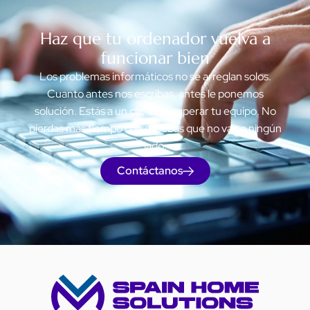
Haz que tu ordenador vuelva a
funcionar bien
Los problemas informáticos no se arreglan solos.
Cuanto antes nos escribas, antes le ponemos
solución. Estás a un clic de recuperar tu equipo. No
pierdas más tiempo con pruebas que no van a ningún
lado.
Contáctanos